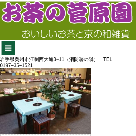
岩手県奥州市江刺西大通3−11（消防署の隣） TEL
0197−35−1521