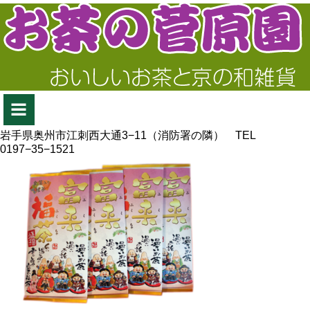
岩手県奥州市江刺西大通3−11（消防署の隣） TEL
0197−35−1521