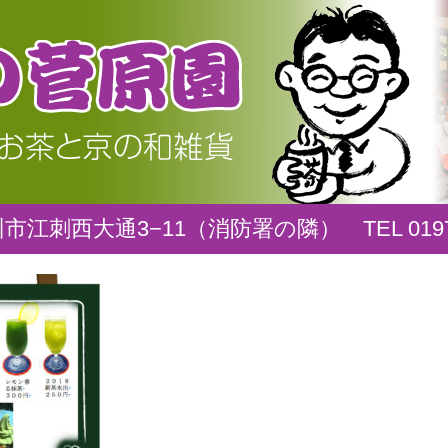
江刺西大通3−11（消防署の隣） TEL 0197−